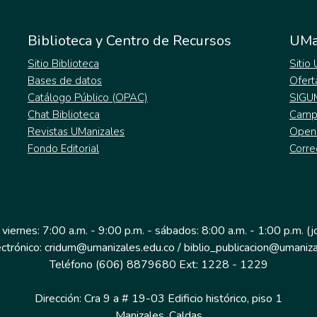
Biblioteca y Centro de Recursos
UMa
Sitio Biblioteca
Sitio
Bases de datos
Ofert
Catálogo Público (OPAC)
SIGU
Chat Biblioteca
Campu
Revistas UManizales
Open
Fondo Editorial
Corre
 viernes: 7:00 a.m. - 9:00 p.m. - sábados: 8:00 a.m. - 1:00 p.m. (
ectrónico: cridum@umanizales.edu.co / biblio_publicacion@umaniza
Teléfono (606) 8879680 Ext: 1228 - 1229
Dirección: Cra 9 a # 19-03 Edificio histórico, piso 1
Manizales, Caldas