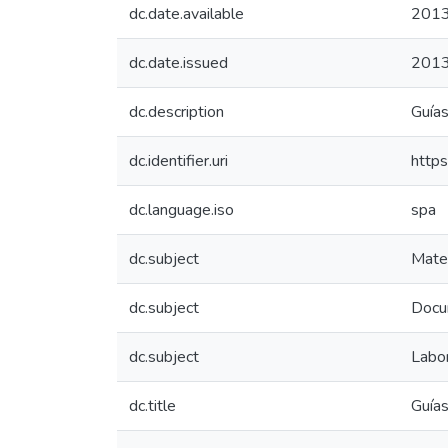
dc.date.available
2013
dc.date.issued
201
dc.description
Guías
dc.identifier.uri
http
dc.language.iso
spa
dc.subject
Mater
dc.subject
Docu
dc.subject
Labor
dc.title
Guías