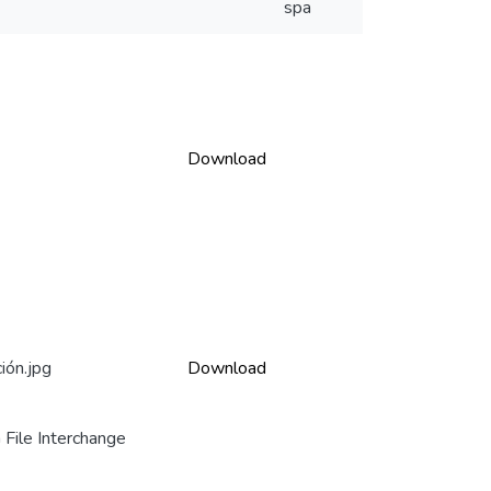
spa
Download
ión.jpg
Download
File Interchange