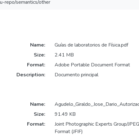
eu-repo/semantics/other
Name:
Guías de laboratorios de Física.pdf
Size:
2.41 MB
Format:
Adobe Portable Document Format
Description:
Documento principal
Name:
Agudelo_Giraldo_Jose_Dario_Autorizac
Size:
91.49 KB
Format:
Joint Photographic Experts Group/JPEG 
Format (JFIF)