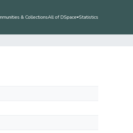
munities & Collections
All of DSpace
Statistics