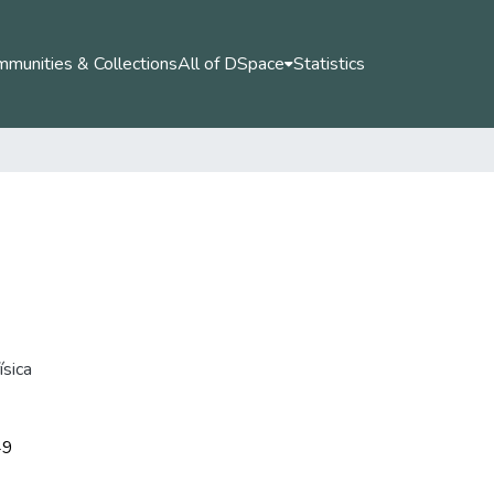
munities & Collections
All of DSpace
Statistics
ísica
49