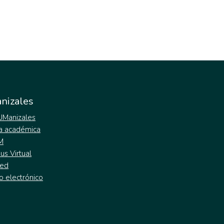
nizales
 UManizales
a académica
M
s Virtual
ed
o electrónico