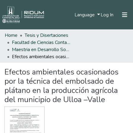
(current)
Language
Log In
Home
Tesis y Disertaciones
Home
Facultad de Ciencias Contables Económicas y Administrativas
Communities & Collections
Maestria en Desarrollo Sostenible y Medio Ambiente
Efectos ambientales ocasionados por la técnica del embolsado de plátano en la producción agrícola del municipio de Ulloa –Valle
All of DSpace
Efectos ambientales ocasionados
Statistics
por la técnica del embolsado de
plátano en la producción agrícola
del municipio de Ulloa –Valle