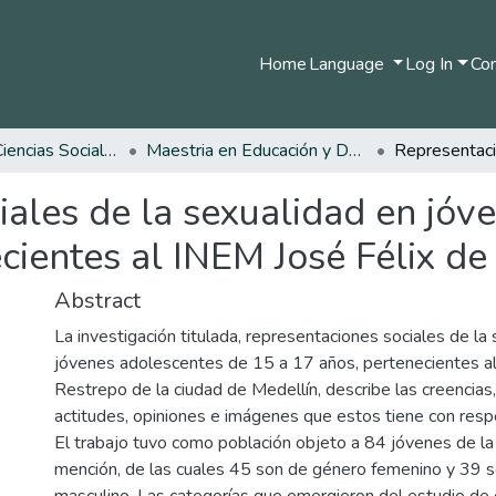
Home
Language
Log In
Com
Facultad de Ciencias Sociales y Humanas
Maestria en Educación y Desarrollo Humano
iales de la sexualidad en jóv
cientes al INEM José Félix de
Abstract
La investigación titulada, representaciones sociales de la
jóvenes adolescentes de 15 a 17 años, pertenecientes al
Restrepo de la ciudad de Medellín, describe las creencias
actitudes, opiniones e imágenes que estos tiene con respe
El trabajo tuvo como población objeto a 84 jóvenes de la 
mención, de las cuales 45 son de género femenino y 39 
masculino. Las categorías que emergieron del estudio de c