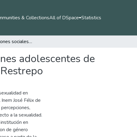
munities & Collections
All of DSpace
Statistics
Representaciones sociales de la sexualidad en jóvenes adolescentes de 15 a 17 años, pertenecientes al INEM José Félix de Restrepo
enes adolescentes de
 Restrepo
 sexualidad en
 Inem José Félix de
, percepciones,
cto a la sexualidad.
institución en
son de género
aso a partir de la