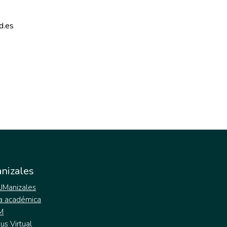
d.es 
nizales
 UManizales
a académica
M
s Virtual