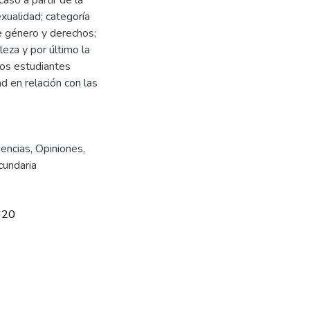
exualidad; categoría
e género y derechos;
eza y por último la
 los estudiantes
d en relación con las
encias
,
Opiniones
,
cundaria
620