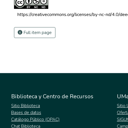
 https://creativecommons.org/licenses/by-nc-nd/4.0/dee
Full item page
Biblioteca y Centro de Recursos
UMa
Sitio Biblioteca
Sitio
Bases de datos
Ofert
Catálogo Público (OPAC)
SIGU
Chat Biblioteca
Campu