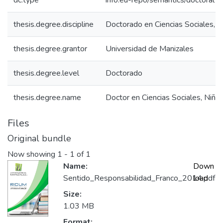
dc.type
info:eu-repo/semantics/doctoralTh
thesis.degree.discipline
Doctorado en Ciencias Sociales, N
thesis.degree.grantor
Universidad de Manizales
thesis.degree.level
Doctorado
thesis.degree.name
Doctor en Ciencias Sociales, Niñe
Files
Original bundle
Now showing
1 - 1 of 1
Name:
Down
Sentido_Responsabilidad_Franco_2014.pdf
load
Size:
1.03 MB
Format: