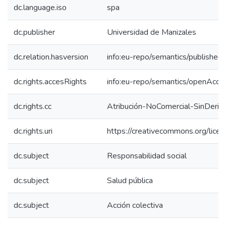
dc.language.iso
spa
dc.publisher
Universidad de Manizales
dc.relation.hasversion
info:eu-repo/semantics/published
dc.rights.accesRights
info:eu-repo/semantics/openAcce
dc.rights.cc
Atribución-NoComercial-SinDeriv
dc.rights.uri
https://creativecommons.org/lice
dc.subject
Responsabilidad social
dc.subject
Salud pública
dc.subject
Acción colectiva