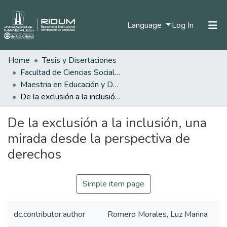
(current)
Language
Log In
Home
Tesis y Disertaciones
Home
Facultad de Ciencias Sociales y Humanas
Communities & Collections
Maestria en Educación y Desarrollo Humano
De la exclusión a la inclusión, una mirada desde la perspectiva de derechos
All of DSpace
De la exclusión a la inclusión, una
Statistics
mirada desde la perspectiva de
derechos
Simple item page
dc.contributor.author
Romero Morales, Luz Marina