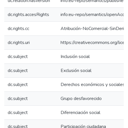
dc.relation.hasversion
info:eu-repo/semantics/published
dc.rights.accesRights
info:eu-repo/semantics/openAcce
dc.rights.cc
Atribución-NoComercial-SinDeriv
dc.rights.uri
https://creativecommons.org/lice
dc.subject
Inclusión social
dc.subject
Exclusión social
dc.subject
Derechos económicos y sociales
dc.subject
Grupo desfavorecido
dc.subject
Diferenciación social
dc.subject
Participación ciudadana