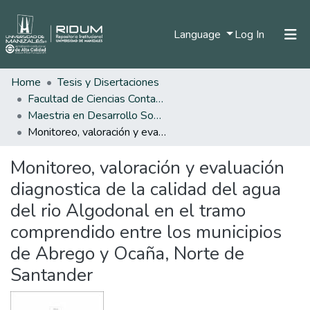
(current)
Language
Log In
Home
Tesis y Disertaciones
Home
Facultad de Ciencias Contables Económicas y Administrativas
Communities & Collections
Maestria en Desarrollo Sostenible y Medio Ambiente
Monitoreo, valoración y evaluación diagnostica de la calidad del agua del rio Algodonal en el tramo comprendido entre los municipios de Abrego y Ocaña, Norte de Santander
All of DSpace
Monitoreo, valoración y evaluación
Statistics
diagnostica de la calidad del agua
del rio Algodonal en el tramo
comprendido entre los municipios
de Abrego y Ocaña, Norte de
Santander