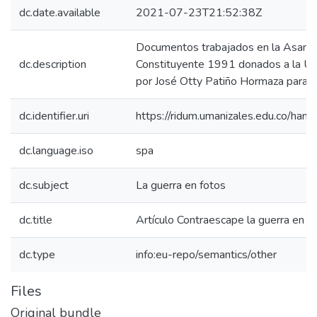
dc.date.available
2021-07-23T21:52:38Z
Documentos trabajados en la Asamb
dc.description
Constituyente 1991 donados a la Un
por José Otty Patiño Hormaza para su
dc.identifier.uri
https://ridum.umanizales.edu.co/ha
dc.language.iso
spa
dc.subject
La guerra en fotos
dc.title
Artículo Contraescape la guerra en f
dc.type
info:eu-repo/semantics/other
Files
Original bundle