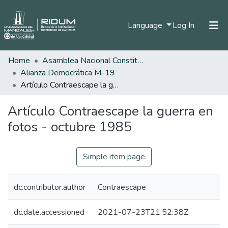
(current)
Language
Log In
Home
Asamblea Nacional Constituyente
Home
Alianza Democrática M-19
Communities & Collections
Artículo Contraescape la guerra en fotos - octubre 1985
All of DSpace
Artículo Contraescape la guerra en
Statistics
fotos - octubre 1985
Simple item page
dc.contributor.author
Contraescape
dc.date.accessioned
2021-07-23T21:52:38Z