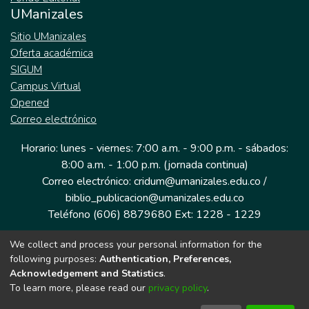
UManizales
Sitio UManizales
Oferta académica
SIGUM
Campus Virtual
Opened
Correo electrónico
Horario: lunes - viernes: 7:00 a.m. - 9:00 p.m. - sábados:
8:00 a.m. - 1:00 p.m. (jornada continua)
Correo electrónico: cridum@umanizales.edu.co /
biblio_publicacion@umanizales.edu.co
Teléfono (606) 8879680 Ext: 1228 - 1229
We collect and process your personal information for the
Dirección: Cra 9 a # 19-03 Edificio histórico, piso 1
following purposes:
Authentication, Preferences,
Manizales, Caldas
Acknowledgement and Statistics
.
Colombia.
To learn more, please read our
privacy policy
.