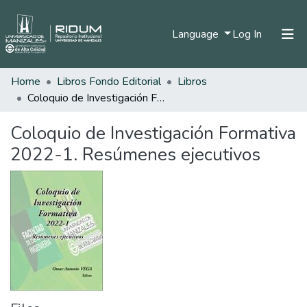
(current)
Language
Log In
Home
Libros Fondo Editorial
Libros
Home
Coloquio de Investigación Formativa 2022-1. Resúmenes ejecutivos
Communities & Collections
Coloquio de Investigación Formativa
All of DSpace
2022-1. Resúmenes ejecutivos
Statistics