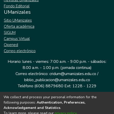
Revistas UManizales
Fondo Editorial
UManizales
Sitio UManizales
Oferta académica
SIGUM
Campus Virtual
Opened
Correo electrónico
Horario: lunes - viernes: 7:00 a.m. - 9:00 p.m. - sábados:
8:00 a.m. - 1:00 p.m. (jornada continua)
Correo electrónico: cridum@umanizales.edu.co /
biblio_publicacion@umanizales.edu.co
Teléfono (606) 8879680 Ext: 1228 - 1229
We collect and process your personal information for the
Dirección: Cra 9 a # 19-03 Edificio histórico, piso 1
following purposes:
Authentication, Preferences,
Manizales, Caldas
Acknowledgement and Statistics
.
Colombia.
To learn more, please read our
privacy policy
.