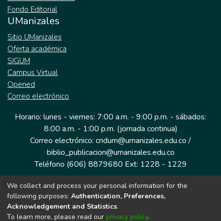
Fondo Editorial
UManizales
Sitio UManizales
Oferta académica
SIGUM
Campus Virtual
Opened
Correo electrónico
Horario: lunes - viernes: 7:00 a.m. - 9:00 p.m. - sábados:
8:00 a.m. - 1:00 p.m. (jornada continua)
Correo electrónico: cridum@umanizales.edu.co /
biblio_publicacion@umanizales.edu.co
Teléfono (606) 8879680 Ext: 1228 - 1229
We collect and process your personal information for the
Dirección: Cra 9 a # 19-03 Edificio histórico, piso 1
following purposes:
Authentication, Preferences,
Manizales, Caldas
Acknowledgement and Statistics
.
Colombia.
To learn more, please read our
privacy policy
.