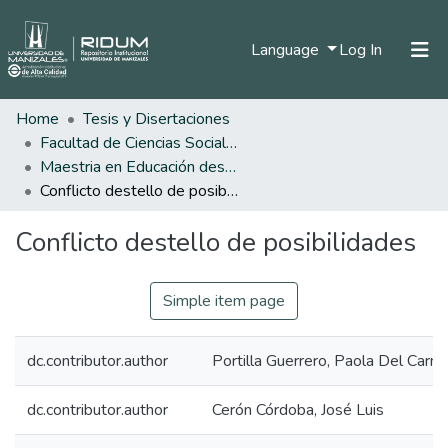
(current)
Language
Log In
Home
Tesis y Disertaciones
Home
Facultad de Ciencias Sociales y Humanas
Communities & Collections
Maestria en Educación desde la Diversidad
Conflicto destello de posibilidades
All of DSpace
Conflicto destello de posibilidades
Statistics
Simple item page
dc.contributor.author
Portilla Guerrero, Paola Del Carm
dc.contributor.author
Cerón Córdoba, José Luis