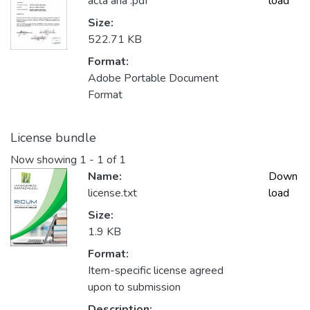
acta ana .pdf
load
Size:
522.71 KB
Format:
Adobe Portable Document
Format
License bundle
Now showing
1 - 1 of 1
Name:
Down
license.txt
load
Size:
1.9 KB
Format:
Item-specific license agreed
upon to submission
Description: