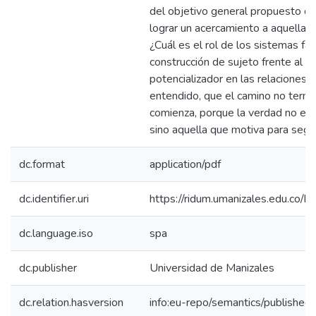
del objetivo general propuesto de
lograr un acercamiento a aquella 
¿Cuál es el rol de los sistemas fam
construcción de sujeto frente al 
potencializador en las relaciones 
entendido, que el camino no term
comienza, porque la verdad no es 
sino aquella que motiva para segui
dc.format
application/pdf
dc.identifier.uri
https://ridum.umanizales.edu.co
dc.language.iso
spa
dc.publisher
Universidad de Manizales
dc.relation.hasversion
info:eu-repo/semantics/published