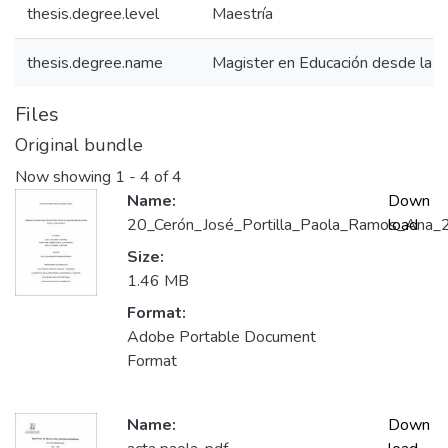
thesis.degree.level
Maestría
thesis.degree.name
Magister en Educación desde la D
Files
Original bundle
Now showing
1 - 4 of 4
Name:
Down
20_Cerón_José_Portilla_Paola_Ramos_Ana_
load
Size:
1.46 MB
Format:
Adobe Portable Document
Format
Name:
Down