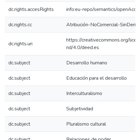
dc.rights.accesRights
info:eu-repo/semantics/openAcce
dc.rights.cc
Atribución-NoComercial-SinDeriv
https://creativecommons.org/lice
dc.rights.uri
nd/4.0/deed.es
dc.subject
Desarrollo humano
dc.subject
Educación para el desarrollo
dc.subject
Interculturalismo
dc.subject
Subjetividad
dc.subject
Pluralismo cultural
dc.subject
Relaciones de poder