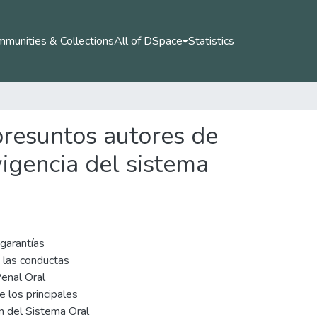
munities & Collections
All of DSpace
Statistics
presuntos autores de
vigencia del sistema
 garantías
 las conductas
Penal Oral
 los principales
n del Sistema Oral