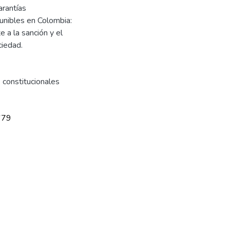
arantías
unibles en Colombia:
e a la sanción y el
ciedad.
 constitucionales
679