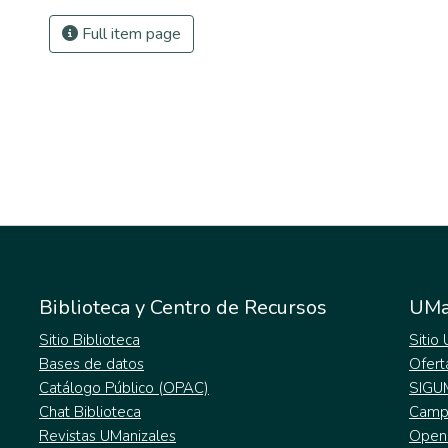
Full item page
Biblioteca y Centro de Recursos
UMa
Sitio Biblioteca
Sitio
Bases de datos
Ofert
Catálogo Público (OPAC)
SIGU
Chat Biblioteca
Campu
Revistas UManizales
Open