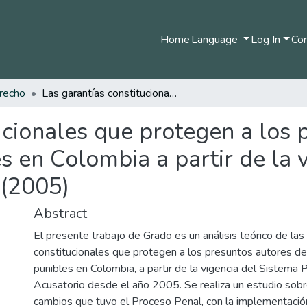
Home
Language
Log In
Com
recho
Las garantías constitucionales que protegen a los presuntos autores de las conductas punibles en Colombia a partir de la vigencia del sistema penal oral acusatorio (2005)
ucionales que protegen a los 
s en Colombia a partir de la 
 (2005)
Abstract
El presente trabajo de Grado es un análisis teórico de las
constitucionales que protegen a los presuntos autores de
punibles en Colombia, a partir de la vigencia del Sistema 
Acusatorio desde el año 2005. Se realiza un estudio sobre
cambios que tuvo el Proceso Penal, con la implementació