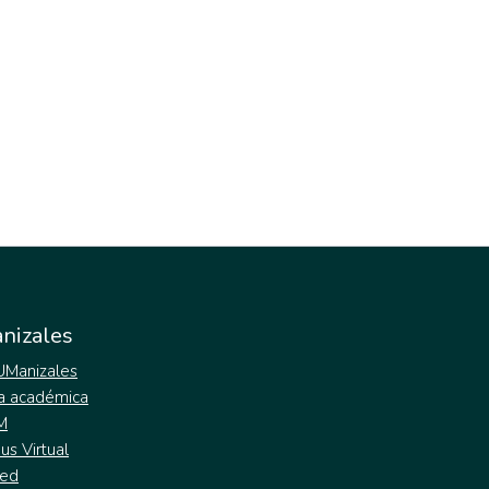
nizales
 UManizales
a académica
M
s Virtual
ed