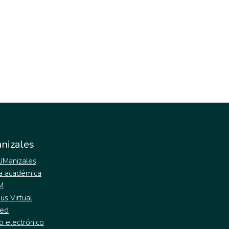
nizales
 UManizales
a académica
M
s Virtual
ed
o electrónico