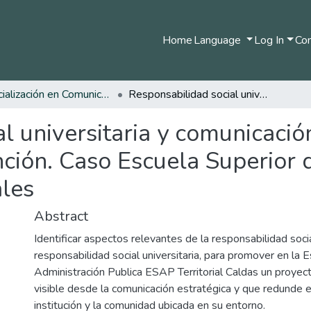
Home
Language
Log In
Com
Especialización en Comunicación Organizacional
Responsabilidad social universitaria y comunicación estratégica. Una propuesta de intervención. Caso Escuela Superior de Administración Pública, ESAP Manizales
l universitaria y comunicació
nción. Caso Escuela Superior 
les
Abstract
Identificar aspectos relevantes de la responsabilidad socia
responsabilidad social universitaria, para promover en la 
Administración Publica ESAP Territorial Caldas un proyec
visible desde la comunicación estratégica y que redunde e
institución y la comunidad ubicada en su entorno.