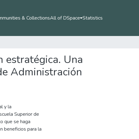
munities & Collections
All of DSpace
Statistics
n estratégica. Una
de Administración
l y la
Escuela Superior de
to que se haga
n beneficios para la