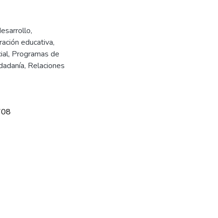
desarrollo
,
ración educativa
,
ial
,
Programas de
udadanía
,
Relaciones
708