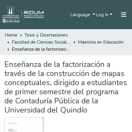
Language
Log In
Home
Tesis y Disertaciones
Home
Facultad de Ciencias Sociales y Humanas
Maestria en Educación
Communities & Collections
Enseñanza de la factorización a través de la construcción de mapas conceptuales, dirigido a estudiantes de primer semestre del programa de Contaduría Pública de la Universidad del Quindío
All of DSpace
Enseñanza de la factorización a
Statistics
través de la construcción de mapas
conceptuales, dirigido a estudiantes
de primer semestre del programa
de Contaduría Pública de la
Universidad del Quindío