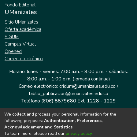
Fondo Editorial
UManizales
Sitio UManizales
Oferta académica
SIGUM
Campus Virtual
Opened
Correo electrónico
Horario: lunes - viernes: 7:00 a.m. - 9:00 p.m. - sábados:
8:00 a.m. - 1:00 p.m. (jornada continua)
Correo electrónico: cridum@umanizales.edu.co /
biblio_publicacion@umanizales.edu.co
Teléfono (606) 8879680 Ext: 1228 - 1229
We collect and process your personal information for the
Dirección: Cra 9 a # 19-03 Edificio histórico, piso 1
following purposes:
Authentication, Preferences,
Manizales, Caldas
Acknowledgement and Statistics
.
Colombia.
To learn more, please read our
privacy policy
.