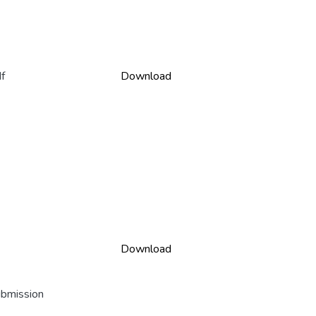
f
Download
Download
ubmission