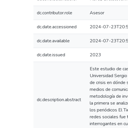
dc.contributor.role
Asesor
dc.date.accessioned
2024-07-23T20:5
dc.date.available
2024-07-23T20:5
dc.date.issued
2023
Este estudio de cas
Universidad Sergio
de crisis en dónde
medios de comunicac
metodología de inve
dc.description.abstract
la primera se anali
los periódicos El T
redes sociales fue 
interrogantes en cu