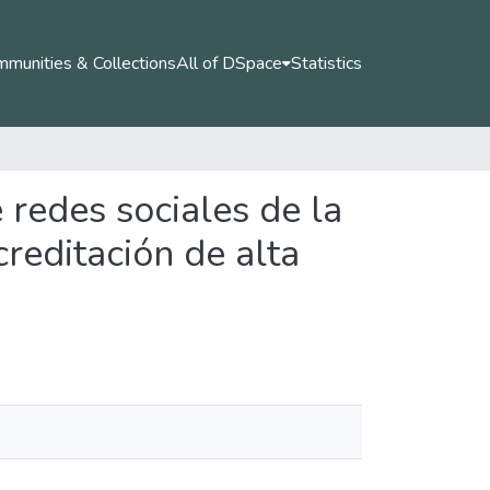
munities & Collections
All of DSpace
Statistics
 redes sociales de la
reditación de alta