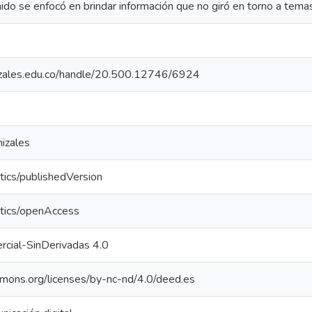
ido se enfocó en brindar información que no giró en torno a tema
nizales.edu.co/handle/20.500.12746/6924
izales
tics/publishedVersion
ntics/openAccess
cial-SinDerivadas 4.0
mmons.org/licenses/by-nc-nd/4.0/deed.es