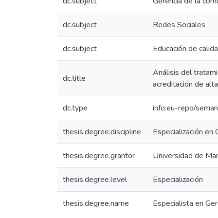
dc.subject
Gerencia de la comu
dc.subject
Redes Sociales
dc.subject
Educación de calid
Análisis del tratam
dc.title
acreditación de alta
dc.type
info:eu-repo/seman
thesis.degree.discipline
Especialización en 
thesis.degree.grantor
Universidad de Man
thesis.degree.level
Especialización
thesis.degree.name
Especialista en Ger