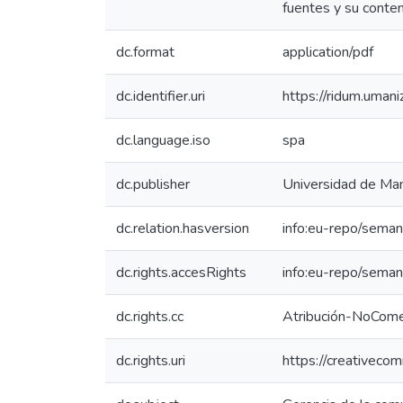
fuentes y su conten
dc.format
application/pdf
dc.identifier.uri
https://ridum.uma
dc.language.iso
spa
dc.publisher
Universidad de Man
dc.relation.hasversion
info:eu-repo/seman
dc.rights.accesRights
info:eu-repo/sema
dc.rights.cc
Atribución-NoComer
dc.rights.uri
https://creativeco