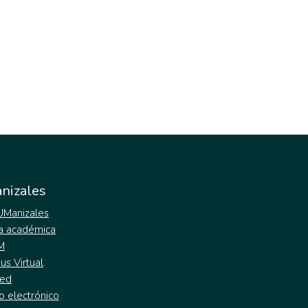
nizales
 UManizales
a académica
M
s Virtual
ed
o electrónico