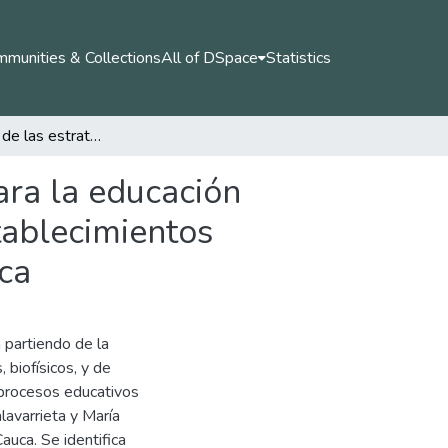
munities & Collections
All of DSpace
Statistics
Identificación de las estrategias de comunicación para la educación ambiental a partir del contexto sociocultural en establecimientos educativos del municipio de Obando, Valle del Cauca
ara la educación
tablecimientos
ca
a partiendo de la
 biofísicos, y de
s procesos educativos
alavarrieta y María
auca. Se identifica