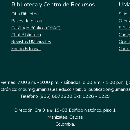
Biblioteca y Centro de Recursos
UMa
Sitio Biblioteca
Sitio
Bases de datos
Ofert
Catálogo Público (OPAC)
SIGU
Chat Biblioteca
Campu
Revistas UManizales
Open
Fondo Editorial
Corre
 viernes: 7:00 a.m. - 9:00 p.m. - sábados: 8:00 a.m. - 1:00 p.m. (
ectrónico: cridum@umanizales.edu.co / biblio_publicacion@umaniza
Teléfono (606) 8879680 Ext: 1228 - 1229
Dirección: Cra 9 a # 19-03 Edificio histórico, piso 1
Manizales, Caldas
Colombia.