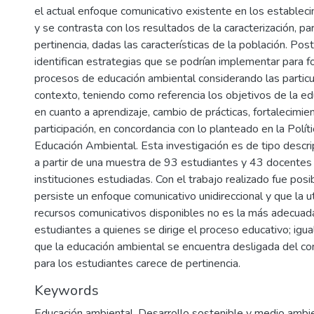
el actual enfoque comunicativo existente en los establec
y se contrasta con los resultados de la caracterización, pa
pertinencia, dadas las características de la población. Pos
identifican estrategias que se podrían implementar para fo
procesos de educación ambiental considerando las partic
contexto, teniendo como referencia los objetivos de la e
en cuanto a aprendizaje, cambio de prácticas, fortalecimien
participación, en concordancia con lo planteado en la Polít
Educación Ambiental. Esta investigación es de tipo descri
a partir de una muestra de 93 estudiantes y 43 docentes 
instituciones estudiadas. Con el trabajo realizado fue posib
persiste un enfoque comunicativo unidireccional y que la ut
recursos comunicativos disponibles no es la más adecuada
estudiantes a quienes se dirige el proceso educativo; igu
que la educación ambiental se encuentra desligada del co
para los estudiantes carece de pertinencia.
Keywords
Educación ambiental
,
Desarrollo sostenible y medio ambi