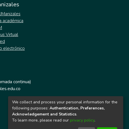
nizales
 UManizales
a académica
M
s Virtual
ed
o electrónico
jornada continua)
les.edu.co
We collect and process your personal information for the
following purposes:
Authentication, Preferences,
Acknowledgement and Statistics
.
To learn more, please read our
privacy policy
.