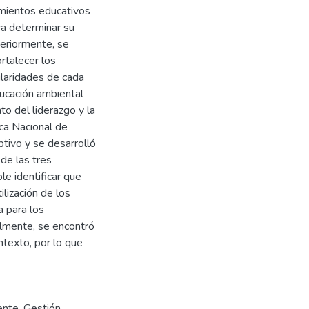
imientos educativos
ra determinar su
teriormente, se
rtalecer los
ularidades de cada
ducación ambiental
to del liderazgo y la
ica Nacional de
ptivo y se desarrolló
de las tres
le identificar que
ilización de los
 para los
almente, se encontró
ntexto, por lo que
ente
,
Gestión