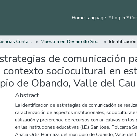
Home
Language
Log In
Com
Facultad de Ciencias Contables Económicas y Administrativas
Maestria en Desarrollo Sostenible y Medio Ambiente
 estrategias de comunicación p
l contexto sociocultural en es
ipio de Obando, Valle del Cau
Abstract
La identificación de estrategias de comunicación se realiz
caracterización de aspectos institucionales, socioculturales,
utilización y preferencia de recursos comunicativos en lo
en las instituciones educativas (I.E.) San José, Policarpa S
Analia Ortiz Hormaza del municipio de Obando, Valle del C