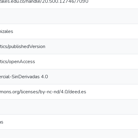
nizales.edu.co/handle/20.500.12746/7090
izales
tics/publishedVersion
ntics/openAccess
cial-SinDerivadas 4.0
mmons.org/licenses/by-nc-nd/4.0/deed.es
as