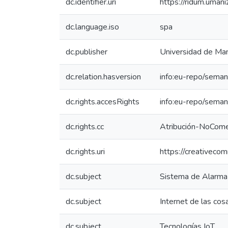
dc.identifier.uri
https://ridum.uma
dc.language.iso
spa
dc.publisher
Universidad de Man
dc.relation.hasversion
info:eu-repo/seman
dc.rights.accesRights
info:eu-repo/sema
dc.rights.cc
Atribución-NoComer
dc.rights.uri
https://creativeco
dc.subject
Sistema de Alarma
dc.subject
Internet de las cos
dc.subject
Tecnologías IoT