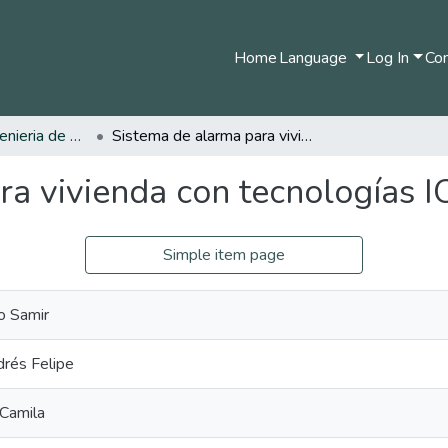
Home
Language
Log In
Com
Pregrado en Ingenieria de Sistemas y Telecomunicaciones
Sistema de alarma para vivienda con tecnologías IOT.
a vivienda con tecnologías I
Simple item page
o Samir
drés Felipe
 Camila