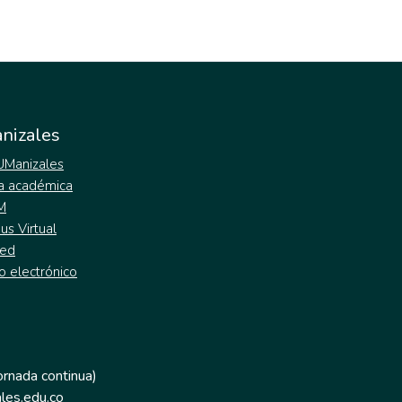
nizales
 UManizales
a académica
M
s Virtual
ed
o electrónico
jornada continua)
les.edu.co