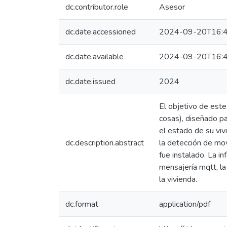
dc.contributor.role
Asesor
dc.date.accessioned
2024-09-20T16:4
dc.date.available
2024-09-20T16:4
dc.date.issued
2024
El objetivo de este
cosas), diseñado pa
el estado de su viv
dc.description.abstract
la detección de mov
fue instalado. La i
mensajería mqtt, la
la vivienda.
dc.format
application/pdf