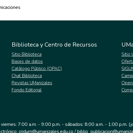
nicaciones
Biblioteca y Centro de Recursos
UMa
Sitio Biblioteca
Sitio
Bases de datos
Ofert
Catálogo Público (OPAC)
SIGU
Chat Biblioteca
Campu
Revistas UManizales
Open
Fondo Editorial
Corre
 viernes: 7:00 a.m. - 9:00 p.m. - sábados: 8:00 a.m. - 1:00 p.m. (
ectrónico: cridum@umanizales.edu.co / biblio_publicacion@umaniza