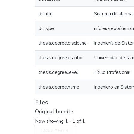
dc.title
Sistema de alarma p
dc.type
info:eu-repo/seman
thesis.degree.discipline
Ingeniería de Siste
thesis.degree.grantor
Universidad de Man
thesis.degree.level
Título Profesional
thesis.degree.name
Ingeniero en Siste
Files
Original bundle
Now showing
1 - 1 of 1