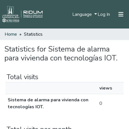
(current)
Language
Log In
Home
Statistics
Home
Communities & Collections
Statistics for Sistema de alarma
para vivienda con tecnologías IOT.
All of DSpace
Total visits
views
Sistema de alarma para vivienda con
0
tecnologías IOT.