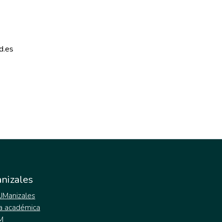
d.es 
nizales
 UManizales
a académica
M