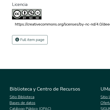
Licencia
 https://creativecommons.org/licenses/by-nc-nd/4.0/dee
Full item page
Biblioteca y Centro de Recursos
UMa
Sitio Biblioteca
Sitio
Bases de datos
Ofert
Catálogo Público (OPAC)
SIGU