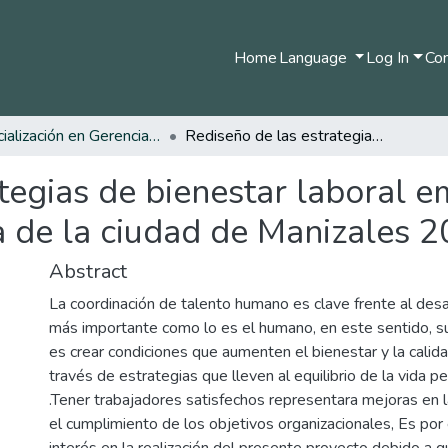
Home
Language
Log In
Com
Especialización en Gerencia del Talento Humano
Rediseño de las estrategias de bienestar laboral empleadas en una corporación financiera de la ciudad de Manizales 2023
ategias de bienestar laboral 
a de la ciudad de Manizales 
Abstract
La coordinación de talento humano es clave frente al desa
más importante como lo es el humano, en este sentido, su 
es crear condiciones que aumenten el bienestar y la calida
través de estrategias que lleven al equilibrio de la vida pe
.Tener trabajadores satisfechos representara mejoras en l
el cumplimiento de los objetivos organizacionales, Es por
interés en la realización del presente proyecto debido a qu