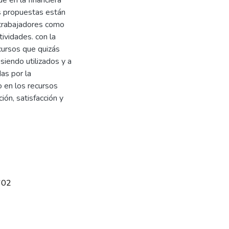
s propuestas están
 trabajadores como
ividades. con la
cursos que quizás
iendo utilizados y a
das por la
o en los recursos
ión, satisfacción y
602