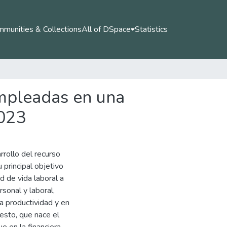
munities & Collections
All of DSpace
Statistics
empleadas en una
2023
rrollo del recurso
principal objetivo
d de vida laboral a
rsonal y laboral,
a productividad y en
 esto, que nace el
e en la financiera