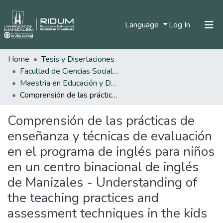
(current)
Language
Log In
Home
Tesis y Disertaciones
Home
Facultad de Ciencias Sociales y Humanas
Communities & Collections
Maestria en Educación y Desarrollo Humano
Comprensión de las prácticas de enseñanza y técnicas de evaluación en el programa de inglés para niños en un centro binacional de inglés de Manizales - Understanding of the teaching practices and assessment techniques in the kids english program at an english teaching binational institution in Manizales.
All of DSpace
Comprensión de las prácticas de
Statistics
enseñanza y técnicas de evaluación
en el programa de inglés para niños
en un centro binacional de inglés
de Manizales - Understanding of
the teaching practices and
assessment techniques in the kids