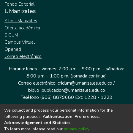
Fondo Editorial
UManizales
Sitio UManizales
Oferta académica
SIGUM
Campus Virtual
Opened
Correo electrónico
Horario: lunes - viernes: 7:00 a.m. - 9:00 p.m. - sábados:
8:00 a.m. - 1:00 p.m. (jornada continua)
Correo electrónico: cridum@umanizales.edu.co /
biblio_publicacion@umanizales.edu.co
Teléfono (606) 8879680 Ext: 1228 - 1229
We collect and process your personal information for the
Dirección: Cra 9 a # 19-03 Edificio histórico, piso 1
following purposes:
Authentication, Preferences,
Manizales, Caldas
Acknowledgement and Statistics
.
Colombia.
To learn more, please read our
privacy policy
.