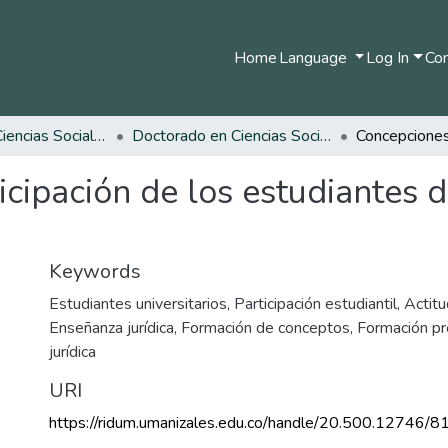
Home
Language
Log In
Com
Facultad de Ciencias Sociales y Humanas
Doctorado en Ciencias Sociales, Niñez y Juventud
icipación de los estudiantes 
Keywords
Estudiantes universitarios
,
Participación estudiantil
,
Actitu
Enseñanza jurídica
,
Formación de conceptos
,
Formación pr
jurídica
URI
https://ridum.umanizales.edu.co/handle/20.500.12746/8