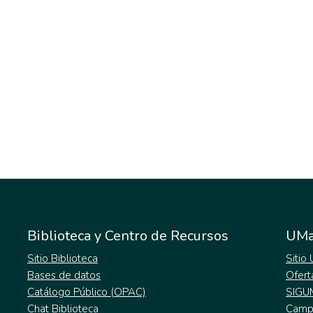
Biblioteca y Centro de Recursos
UMa
Sitio Biblioteca
Sitio
Bases de datos
Ofert
Catálogo Público (OPAC)
SIGU
Chat Biblioteca
Campu