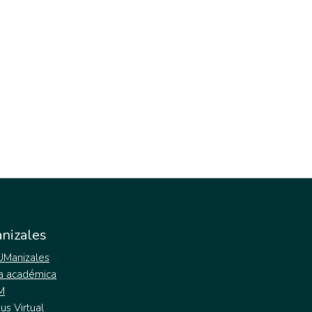
nizales
 UManizales
a académica
M
s Virtual