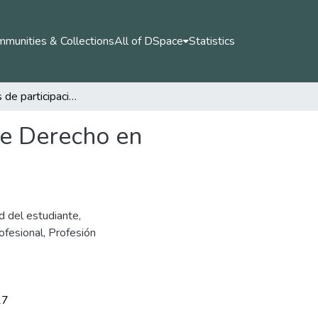
munities & Collections
All of DSpace
Statistics
Concepciones de participación de los estudiantes de Derecho en Colombia
de Derecho en
d del estudiante
,
ofesional
,
Profesión
17