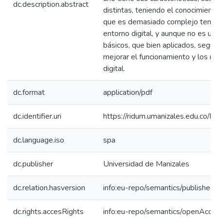
dc.description.abstract
distintas, teniendo el conocimient
que es demasiado complejo tener 
entorno digital, y aunque no es una 
básicos, que bien aplicados, segú
mejorar el funcionamiento y los r
digital.
dc.format
application/pdf
dc.identifier.uri
https://ridum.umanizales.edu.co
dc.language.iso
spa
dc.publisher
Universidad de Manizales
dc.relation.hasversion
info:eu-repo/semantics/published
dc.rights.accesRights
info:eu-repo/semantics/openAcce