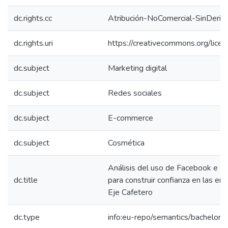
dc.rights.cc
Atribución-NoComercial-SinDeriv
dc.rights.uri
https://creativecommons.org/lice
dc.subject
Marketing digital
dc.subject
Redes sociales
dc.subject
E-commerce
dc.subject
Cosmética
Análisis del uso de Facebook e I
dc.title
para construir confianza en las e
Eje Cafetero
dc.type
info:eu-repo/semantics/bachelorT