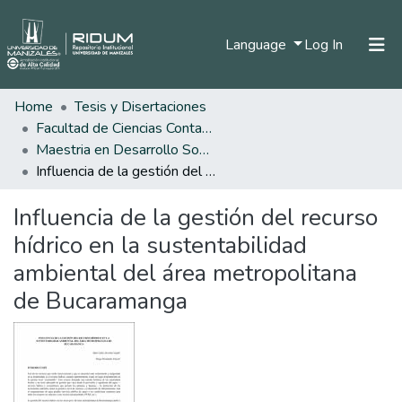
(current)
Language
Log In
Home
Tesis y Disertaciones
Home
Facultad de Ciencias Contables Económicas y Administrativas
Communities & Collections
Maestria en Desarrollo Sostenible y Medio Ambiente
Influencia de la gestión del recurso hídrico en la sustentabilidad ambiental del área metropolitana de Bucaramanga
All of DSpace
Influencia de la gestión del recurso
Statistics
hídrico en la sustentabilidad
ambiental del área metropolitana
de Bucaramanga