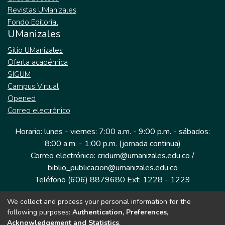
Revistas UManizales
Fondo Editorial
UManizales
Sitio UManizales
Oferta académica
SIGUM
Campus Virtual
Opened
Correo electrónico
Horario: lunes - viernes: 7:00 a.m. - 9:00 p.m. - sábados:
8:00 a.m. - 1:00 p.m. (jornada continua)
Correo electrónico: cridum@umanizales.edu.co /
biblio_publicacion@umanizales.edu.co
Teléfono (606) 8879680 Ext: 1228 - 1229
We collect and process your personal information for the
Dirección: Cra 9 a # 19-03 Edificio histórico, piso 1
following purposes:
Authentication, Preferences,
Manizales, Caldas
Acknowledgement and Statistics
.