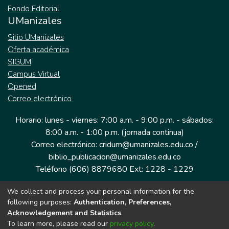
Fondo Editorial
UManizales
Sitio UManizales
Oferta académica
SIGUM
Campus Virtual
Opened
Correo electrónico
Horario: lunes - viernes: 7:00 a.m. - 9:00 p.m. - sábados:
8:00 a.m. - 1:00 p.m. (jornada continua)
Correo electrónico: cridum@umanizales.edu.co /
biblio_publicacion@umanizales.edu.co
Teléfono (606) 8879680 Ext: 1228 - 1229
We collect and process your personal information for the
Dirección: Cra 9 a # 19-03 Edificio histórico, piso 1
following purposes:
Authentication, Preferences,
Manizales, Caldas
Acknowledgement and Statistics
.
Colombia.
To learn more, please read our
privacy policy
.