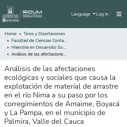
(current)
Language
Log In
Home
Tesis y Disertaciones
Home
Facultad de Ciencias Contables Económicas y Administrativas
Communities & Collections
Maestria en Desarrollo Sostenible y Medio Ambiente
Análisis de las afectaciones ecológicas y sociales que causa la explotación de material de arrastre en el río Nima a su paso por los corregimientos de Amaime, Boyacá y La Pampa, en el municipio de Palmira, Valle del Cauca
All of DSpace
Análisis de las afectaciones
Statistics
ecológicas y sociales que causa la
explotación de material de arrastre
en el río Nima a su paso por los
corregimientos de Amaime, Boyacá
y La Pampa, en el municipio de
Palmira, Valle del Cauca