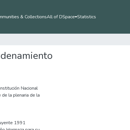
munities & Collections
All of DSpace
Statistics
ordenamiento
nstitución Nacional
de la plenaria de la
tuyente 1991
iño Hormaza para su