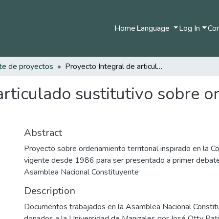
Home
Language
Log In
Com
te de proyectos
Proyecto Integral de articulado sustitutivo sobre ordenamiento territorial
articulado sustitutivo sobre 
Abstract
Proyecto sobre ordenamiento territorial inspirado en la Co
vigente desde 1986 para ser presentado a primer debate 
Asamblea Nacional Constituyente
Description
Documentos trabajados en la Asamblea Nacional Consti
donados a la Universidad de Manizales por José Otty Pat