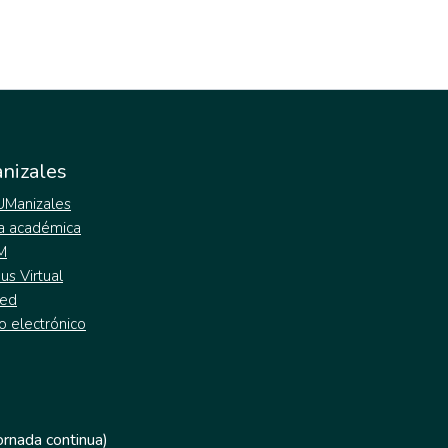
nizales
 UManizales
a académica
M
s Virtual
ed
o electrónico
jornada continua)