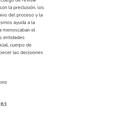
son la preclusión, los
hivo del proceso y la
nismos ayuda a la
rga menoscaban el
us entidades
icial, cuerpo de
pecer las decisiones
orio
683