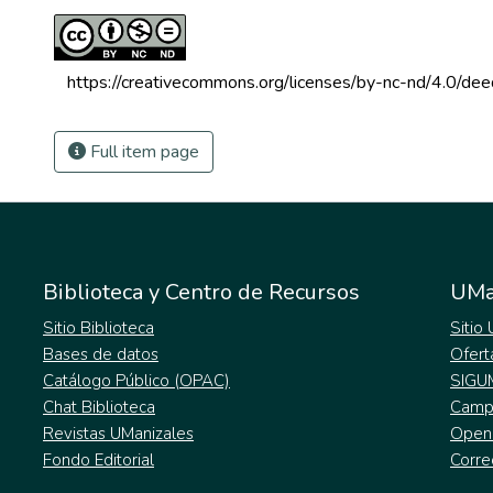
 https://creativecommons.org/licenses/by-nc-nd/4.0/dee
Full item page
Biblioteca y Centro de Recursos
UMa
Sitio Biblioteca
Sitio
Bases de datos
Ofert
Catálogo Público (OPAC)
SIGU
Chat Biblioteca
Campu
Revistas UManizales
Open
Fondo Editorial
Corre