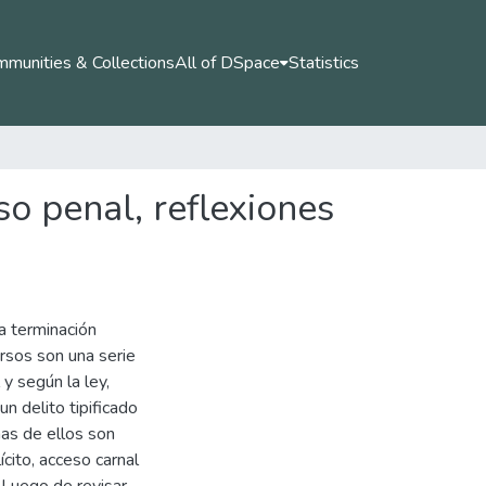
munities & Collections
All of DSpace
Statistics
so penal, reflexiones
la terminación
rsos son una serie
y según la ley,
un delito tipificado
as de ellos son
ícito, acceso carnal
. Luego de revisar