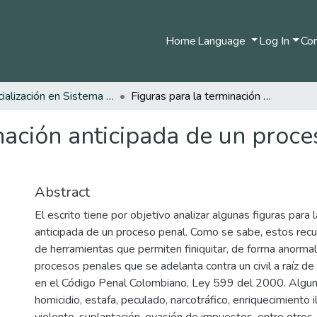
Home
Language
Log In
Com
Especialización en Sistema Procesal Penal
Figuras para la terminación anticipada de un proceso penal, reflexiones desde la academia
nación anticipada de un proce
Abstract
El escrito tiene por objetivo analizar algunas figuras para 
anticipada de un proceso penal. Como se sabe, estos recu
de herramientas que permiten finiquitar, de forma anormal 
procesos penales que se adelanta contra un civil a raíz de 
en el Código Penal Colombiano, Ley 599 del 2000. Algun
homicidio, estafa, peculado, narcotráfico, enriquecimiento il
violento, suplantación, evasión de impuestos, entre otros