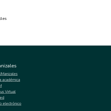
d.es 
nizales
 UManizales
a académica
M
s Virtual
ed
o electrónico