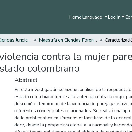
Home
Language
Log In
Com
Facultad de Ciencias Jurídicas
Maestría en Ciencias Forenses
violencia contra la mujer par
 estado colombiano
Abstract
En esta investigación se hizo un análisis de la respuesta po
estado colombiano frente a la violencia contra la mujer par
describió el fenómeno de la violencia de pareja y se hizo 
referentes conceptuales relacionados. Se realizó una apro
de la problemática en términos estadísticos de lo general a
decir, desde la perspectiva global a la nacional; y haciendo
cifras a través del tiempo, con el objetivo de evidenciar l