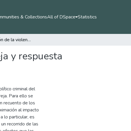
munities & Collections
All of DSpace
Statistics
Caracterización de la violencia contra la mujer pareja y respuesta político criminal del estado colombiano
eja y respuesta
lítico criminal del
eja. Para ello se
un recuento de los
ximación al impacto
 lo particular, es
 un recorrido de las
os efectos que las