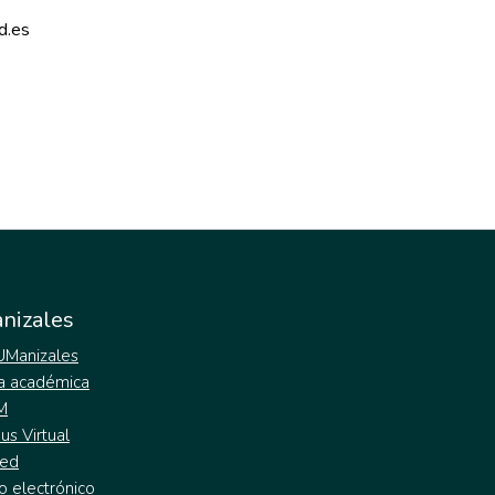
d.es 
nizales
 UManizales
a académica
M
s Virtual
ed
o electrónico