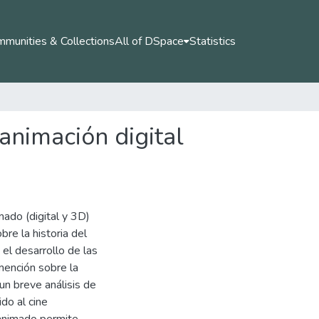
munities & Collections
All of DSpace
Statistics
 animación digital
mado (digital y 3D)
bre la historia del
 el desarrollo de las
 mención sobre la
un breve análisis de
do al cine
 animado permite