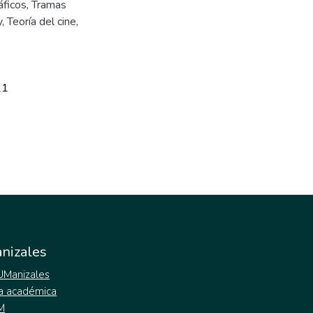
ficos
,
Tramas
y
,
Teoría del cine
,
21
nizales
 UManizales
a académica
M