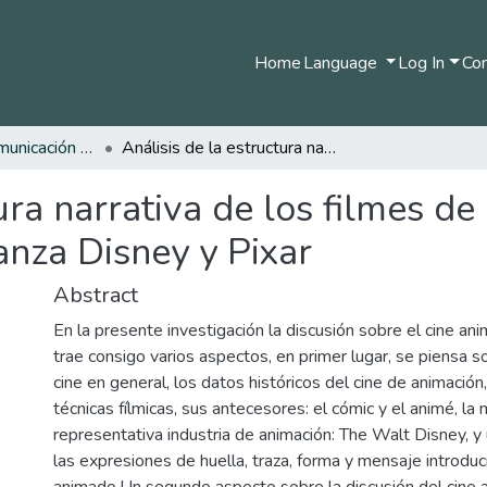
Home
Language
Log In
Com
Pregrado en Comunicación Social y Periodismo
Análisis de la estructura narrativa de los filmes de animación digital producidos por la Alianza Disney y Pixar
ura narrativa de los filmes de
anza Disney y Pixar
Abstract
En la presente investigación la discusión sobre el cine ani
trae consigo varios aspectos, en primer lugar, se piensa so
cine en general, los datos históricos del cine de animación,
técnicas fílmicas, sus antecesores: el cómic y el animé, la
representativa industria de animación: The Walt Disney, y 
las expresiones de huella, traza, forma y mensaje introduci
animado.Un segundo aspecto sobre la discusión del cine