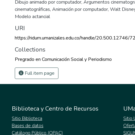
Dibujo animado por computador
,
Argumentos cinematográ
cinematográficas
,
Animación por computador
,
Walt Disne
Modelo actancial
URI
https://ridum.umanizales.edu.co/handle/20.500.12746/7
Collections
Pregrado en Comunicación Social y Periodismo
Full item page
Biblioteca y Centro de Recursos
UMa
Sitio Biblioteca
Sitio
Bases de datos
Ofert
Catálogo Público (OPAC)
SIGU