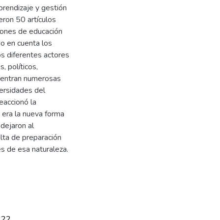
prendizaje y gestión
ieron 50 artículos
ciones de educación
do en cuenta los
os diferentes actores
 políticos,
cuentran numerosas
versidades del
eaccionó la
 era la nueva forma
dejaron al
alta de preparación
es de esa naturaleza.
322