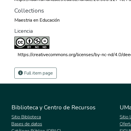
Collections
Maestria en Educación
Licencia
 https://creativecommons.org/licenses/by-nc-nd/4.0/dee
Full item page
Biblioteca y Centro de Recursos
UMa
Sitio Biblioteca
Sitio
Bases de datos
Ofert
Catálogo Público (OPAC)
SIGU