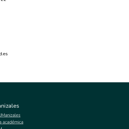
d.es 
nizales
 UManizales
a académica
M