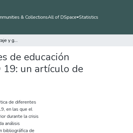
munities & Collections
All of DSpace
Statistics
Enseñanza, aprendizaje y gestión de las instituciones de educación superior, durante el periodo de la pandemia COVID 19: un artículo de revisión sistemática
nes de educación
19: un artículo de
tica de diferentes
9, en las que el
or durante la crisis
a análisis
n bibliográfica de