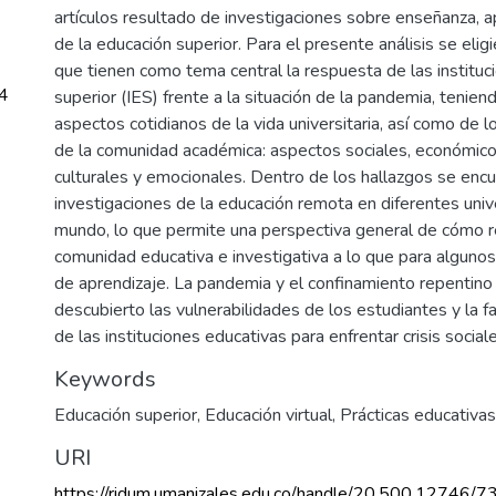
artículos resultado de investigaciones sobre enseñanza, a
de la educación superior. Para el presente análisis se elig
que tienen como tema central la respuesta de las institu
4
superior (IES) frente a la situación de la pandemia, tenien
aspectos cotidianos de la vida universitaria, así como de l
de la comunidad académica: aspectos sociales, económicos,
culturales y emocionales. Dentro de los hallazgos se en
investigaciones de la educación remota en diferentes uni
mundo, lo que permite una perspectiva general de cómo r
comunidad educativa e investigativa a lo que para algunos
de aprendizaje. La pandemia y el confinamiento repentino 
descubierto las vulnerabilidades de los estudiantes y la f
de las instituciones educativas para enfrentar crisis social
Keywords
Educación superior
,
Educación virtual
,
Prácticas educativas
URI
https://ridum.umanizales.edu.co/handle/20.500.12746/7