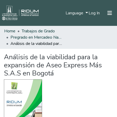
(current)
Language
Log In
Home
Trabajos de Grado
Home
Pregrado en Mercadeo Nacional e Internacional
Communities & Collections
Análisis de la viabilidad para la expansión de Aseo Express Más S.A.S en Bogotá
All of DSpace
Análisis de la viabilidad para la
Statistics
expansión de Aseo Express Más
S.A.S en Bogotá