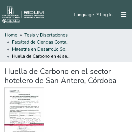
(current)
Language
Log In
Home
Tesis y Disertaciones
Home
Facultad de Ciencias Contables Económicas y Administrativas
Communities & Collections
Maestria en Desarrollo Sostenible y Medio Ambiente
Huella de Carbono en el sector hotelero de San Antero, Córdoba
All of DSpace
Huella de Carbono en el sector
Statistics
hotelero de San Antero, Córdoba