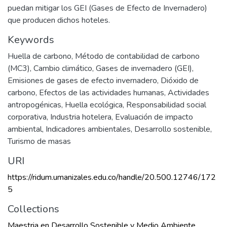
puedan mitigar los GEI (Gases de Efecto de Invernadero)
que producen dichos hoteles.
Keywords
Huella de carbono
,
Método de contabilidad de carbono
(MC3)
,
Cambio climático
,
Gases de invernadero (GEI)
,
Emisiones de gases de efecto invernadero
,
Dióxido de
carbono
,
Efectos de las actividades humanas
,
Actividades
antropogénicas
,
Huella ecológica
,
Responsabilidad social
corporativa
,
Industria hotelera
,
Evaluación de impacto
ambiental
,
Indicadores ambientales
,
Desarrollo sostenible
,
Turismo de masas
URI
https://ridum.umanizales.edu.co/handle/20.500.12746/172
5
Collections
Maestria en Desarrollo Sostenible y Medio Ambiente