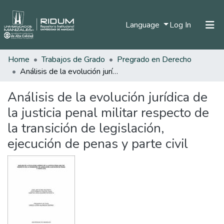
(current)
Language
Log In
Home
Trabajos de Grado
Pregrado en Derecho
Home
Análisis de la evolución jurídica de la justicia penal militar respecto de la transición de legislación, ejecución de penas y parte civil
Communities & Collections
Análisis de la evolución jurídica de
All of DSpace
la justicia penal militar respecto de
Statistics
la transición de legislación,
ejecución de penas y parte civil