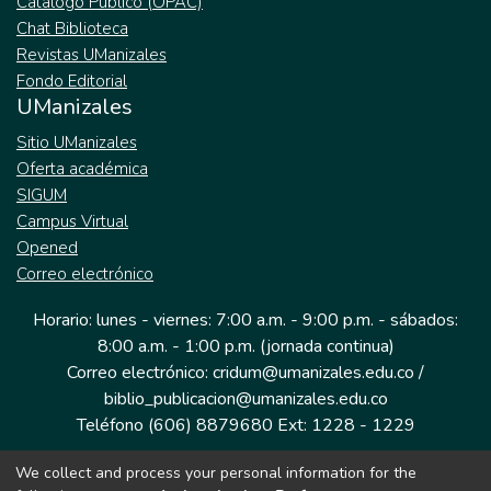
Catálogo Público (OPAC)
Chat Biblioteca
Revistas UManizales
Fondo Editorial
UManizales
Sitio UManizales
Oferta académica
SIGUM
Campus Virtual
Opened
Correo electrónico
Horario: lunes - viernes: 7:00 a.m. - 9:00 p.m. - sábados:
8:00 a.m. - 1:00 p.m. (jornada continua)
Correo electrónico: cridum@umanizales.edu.co /
biblio_publicacion@umanizales.edu.co
Teléfono (606) 8879680 Ext: 1228 - 1229
We collect and process your personal information for the
Dirección: Cra 9 a # 19-03 Edificio histórico, piso 1