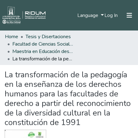
(current)
Language
Log In
Home
Tesis y Disertaciones
Home
Facultad de Ciencias Sociales y Humanas
Communities & Collections
Maestria en Educación desde la Diversidad
La transformación de la pedagogía en la enseñanza de los derechos humanos para las facultades de derecho a partir del reconocimiento de la diversidad cultural en la constitución de 1991
All of DSpace
La transformación de la pedagogía
Statistics
en la enseñanza de los derechos
humanos para las facultades de
derecho a partir del reconocimiento
de la diversidad cultural en la
constitución de 1991