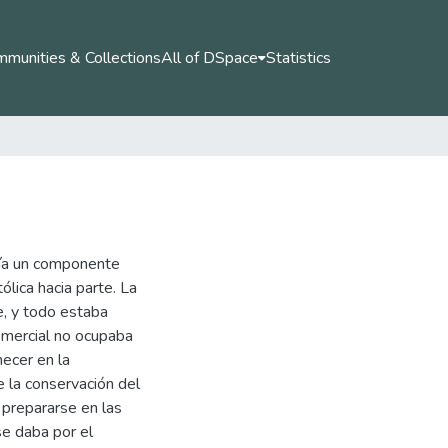
munities & Collections
All of DSpace
Statistics
enía un componente
tólica hacia parte. La
e, y todo estaba
comercial no ocupaba
necer en la
de la conservación del
 prepararse en las
 se daba por el