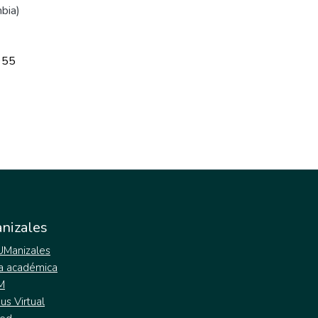
bia)
955
nizales
 UManizales
a académica
M
s Virtual