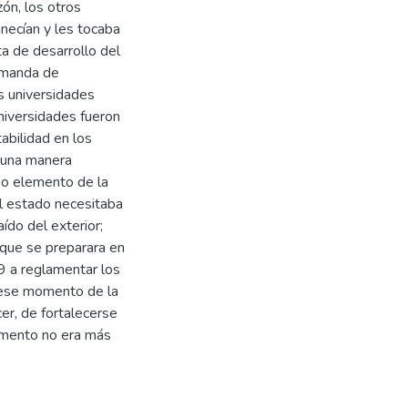
zón, los otros
necían y les tocaba
ta de desarrollo del
demanda de
s universidades
universidades fueron
abilidad en los
 una manera
mo elemento de la
el estado necesitaba
ído del exterior;
 que se preparara en
49 a reglamentar los
 ese momento de la
cer, de fortalecerse
momento no era más