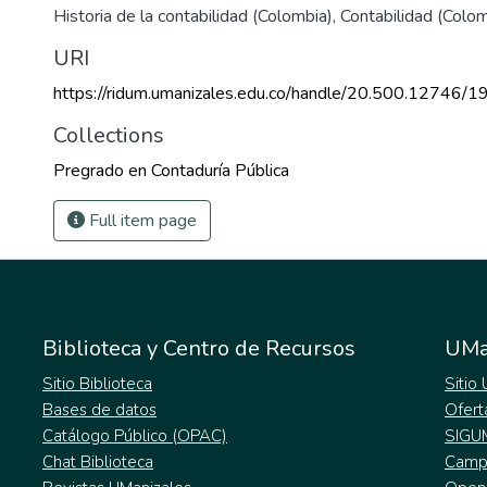
Historia de la contabilidad (Colombia)
,
Contabilidad (Colom
URI
https://ridum.umanizales.edu.co/handle/20.500.12746/1
Collections
Pregrado en Contaduría Pública
Full item page
Biblioteca y Centro de Recursos
UMa
Sitio Biblioteca
Sitio
Bases de datos
Ofert
Catálogo Público (OPAC)
SIGU
Chat Biblioteca
Campu