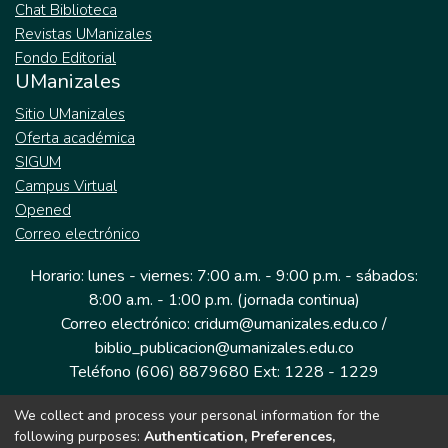
Chat Biblioteca
Revistas UManizales
Fondo Editorial
UManizales
Sitio UManizales
Oferta académica
SIGUM
Campus Virtual
Opened
Correo electrónico
Horario: lunes - viernes: 7:00 a.m. - 9:00 p.m. - sábados:
8:00 a.m. - 1:00 p.m. (jornada continua)
Correo electrónico: cridum@umanizales.edu.co /
biblio_publicacion@umanizales.edu.co
Teléfono (606) 8879680 Ext: 1228 - 1229
We collect and process your personal information for the
Dirección: Cra 9 a # 19-03 Edificio histórico, piso 1
following purposes:
Authentication, Preferences,
Manizales, Caldas