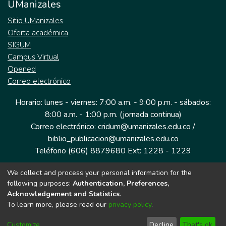
UManizales
Sitio UManizales
Oferta académica
SIGUM
Campus Virtual
Opened
Correo electrónico
Horario: lunes - viernes: 7:00 a.m. - 9:00 p.m. - sábados:
8:00 a.m. - 1:00 p.m. (jornada continua)
Correo electrónico: cridum@umanizales.edu.co /
biblio_publicacion@umanizales.edu.co
Teléfono (606) 8879680 Ext: 1228 - 1229
We collect and process your personal information for the
Dirección: Cra 9 a # 19-03 Edificio histórico, piso 1
following purposes:
Authentication, Preferences,
Manizales, Caldas
Acknowledgement and Statistics
.
Colombia.
To learn more, please read our
privacy policy
.
Customize
Decline
That's ok