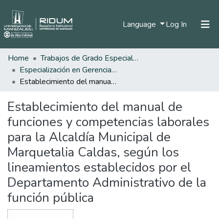
(current)
Language
Log In
Home
Trabajos de Grado Especializaciones
Home
Especialización en Gerencia del Talento Humano
Communities & Collections
Establecimiento del manual de funciones y competencias laborales para la Alcaldía Municipal de Marquetalia Caldas, según los lineamientos establecidos por el Departamento Administrativo de la función pública
All of DSpace
Establecimiento del manual de
Statistics
funciones y competencias laborales
para la Alcaldía Municipal de
Marquetalia Caldas, según los
lineamientos establecidos por el
Departamento Administrativo de la
función pública