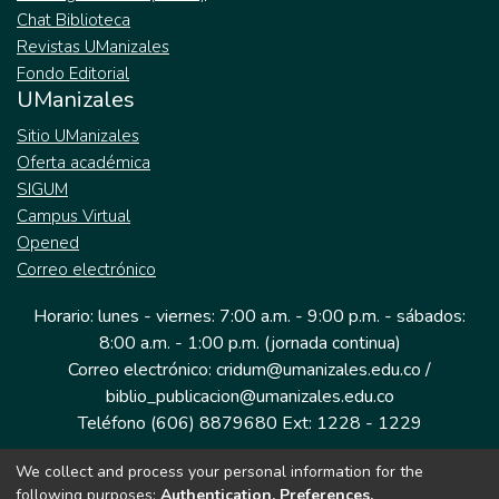
Chat Biblioteca
Revistas UManizales
Fondo Editorial
UManizales
Sitio UManizales
Oferta académica
SIGUM
Campus Virtual
Opened
Correo electrónico
Horario: lunes - viernes: 7:00 a.m. - 9:00 p.m. - sábados:
8:00 a.m. - 1:00 p.m. (jornada continua)
Correo electrónico: cridum@umanizales.edu.co /
biblio_publicacion@umanizales.edu.co
Teléfono (606) 8879680 Ext: 1228 - 1229
We collect and process your personal information for the
Dirección: Cra 9 a # 19-03 Edificio histórico, piso 1
following purposes:
Authentication, Preferences,