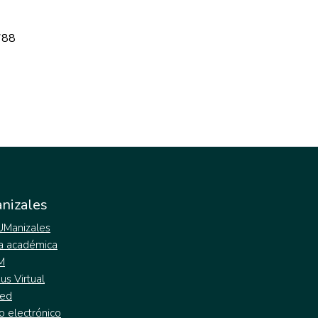
788
nizales
 UManizales
a académica
M
s Virtual
ed
o electrónico