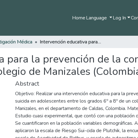
Home
Language
Log In
Com
tigación Médica
Intervención educativa para la prevención de la conducta suicida en adolescentes de un colegio de Manizales (Colombia)
a para la prevención de la co
olegio de Manizales (Colombi
Abstract
Objetivo: Realizar una intervención educativa para la prev
suicida en adolescentes entre los grados 6º a 8º de un co
Manizales, en el departamento de Caldas, Colombia. Mate
Estudio cuasi experimental, que contó con una población 
Se cuantificaron en la población variables demográficas. 
aplicaron la escala de Riesgo Sui-cida de Plutchik, la encu
escala de Asertividad de Rathus, y escala de autoestima