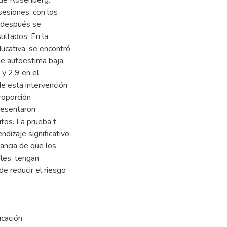
sesiones, con los
s después se
ultados: En la
ducativa, se encontró
e autoestima baja,
y 2,9 en el
e esta intervención
roporción
resentaron
itos. La prueba t
dizaje significativo
tancia de que los
ales, tengan
de reducir el riesgo
ucación