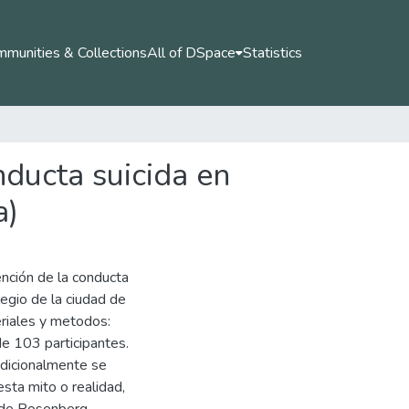
munities & Collections
All of DSpace
Statistics
nducta suicida en
a)
ención de la conducta
legio de la ciudad de
riales y metodos:
de 103 participantes.
Adicionalmente se
esta mito o realidad,
 de Rosenberg.