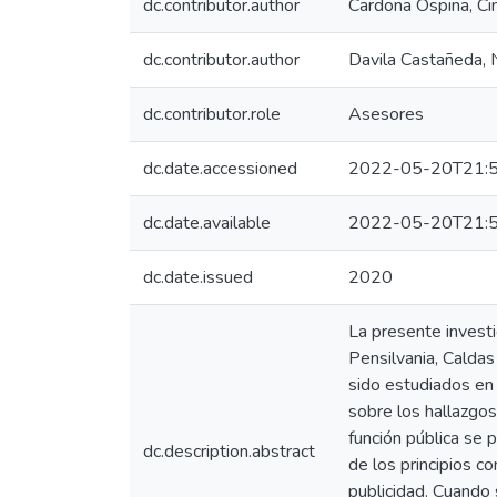
dc.contributor.author
Cardona Ospina, Ci
dc.contributor.author
Davila Castañeda, 
dc.contributor.role
Asesores
dc.date.accessioned
2022-05-20T21:5
dc.date.available
2022-05-20T21:5
dc.date.issued
2020
La presente investi
Pensilvania, Caldas
sido estudiados en 
sobre los hallazgo
función pública se
dc.description.abstract
de los principios co
publicidad. Cuando 