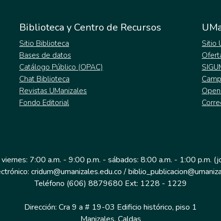
Biblioteca y Centro de Recursos
UMa
Sitio Biblioteca
Sitio
Bases de datos
Ofert
Catálogo Público (OPAC)
SIGU
Chat Biblioteca
Campu
Revistas UManizales
Open
Fondo Editorial
Corre
 viernes: 7:00 a.m. - 9:00 p.m. - sábados: 8:00 a.m. - 1:00 p.m. (
ectrónico: cridum@umanizales.edu.co / biblio_publicacion@umaniza
Teléfono (606) 8879680 Ext: 1228 - 1229
Dirección: Cra 9 a # 19-03 Edificio histórico, piso 1
Manizales, Caldas