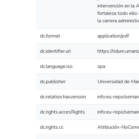
intervención en la 
fortaleza todo ell
la carrera administr
dc.format
application/pdf
dc.identifier.uri
https://ridum.uma
dc.language.iso
spa
dc.publisher
Universidad de Man
dc.relation.hasversion
info:eu-repo/seman
dc.rights.accesRights
info:eu-repo/sema
dc.rights.cc
Atribución-NoComer