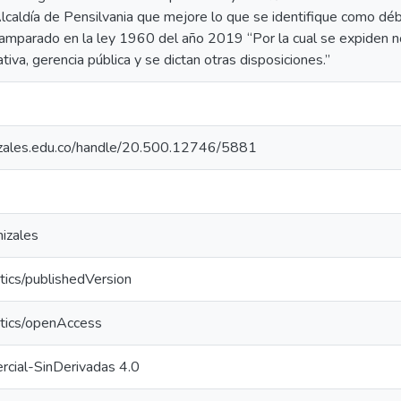
Alcaldía de Pensilvania que mejore lo que se identifique como déb
o amparado en la ley 1960 del año 2019 “Por la cual se expiden 
ativa, gerencia pública y se dictan otras disposiciones.”
nizales.edu.co/handle/20.500.12746/5881
izales
tics/publishedVersion
ntics/openAccess
cial-SinDerivadas 4.0