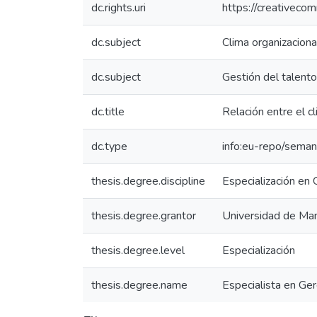
dc.rights.uri
https://creativeco
dc.subject
Clima organizaciona
dc.subject
Gestión del talent
dc.title
Relación entre el c
dc.type
info:eu-repo/seman
thesis.degree.discipline
Especialización en
thesis.degree.grantor
Universidad de Man
thesis.degree.level
Especialización
thesis.degree.name
Especialista en Ge