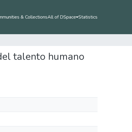
munities & Collections
All of DSpace
Statistics
 del talento humano