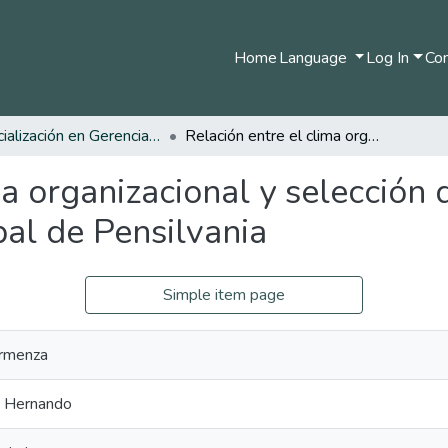
Home
Language
Log In
Com
Especialización en Gerencia del Talento Humano
Relación entre el clima organizacional y selección del talento humano en la Alcaldía Municipal de Pensilvania
ma organizacional y selección
pal de Pensilvania
Simple item page
armenza
is Hernando