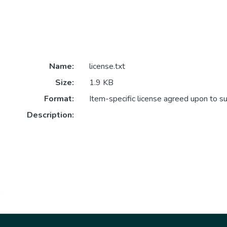
Name:
license.txt
Size:
1.9 KB
Format:
Item-specific license agreed upon to s
Description:
o