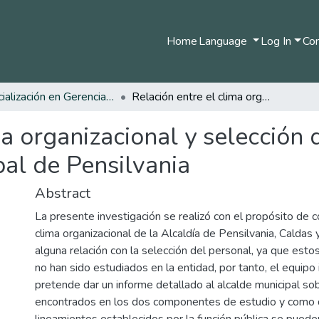
Home
Language
Log In
Com
Especialización en Gerencia del Talento Humano
Relación entre el clima organizacional y selección del talento humano en la Alcaldía Municipal de Pensilvania
ma organizacional y selección
pal de Pensilvania
Abstract
La presente investigación se realizó con el propósito de 
clima organizacional de la Alcaldía de Pensilvania, Caldas 
alguna relación con la selección del personal, ya que es
no han sido estudiados en la entidad, por tanto, el equipo
pretende dar un informe detallado al alcalde municipal so
encontrados en los dos componentes de estudio y como 
lineamientos establecidos por la función pública se puede