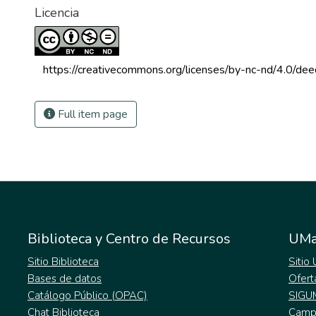
Licencia
 https://creativecommons.org/licenses/by-nc-nd/4.0/dee
Full item page
Biblioteca y Centro de Recursos
UMa
Sitio Biblioteca
Sitio
Bases de datos
Ofert
Catálogo Público (OPAC)
SIGU
Chat Biblioteca
Campu