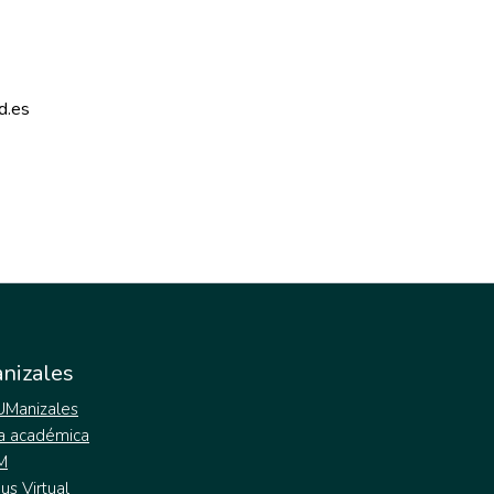
d.es 
nizales
 UManizales
a académica
M
s Virtual