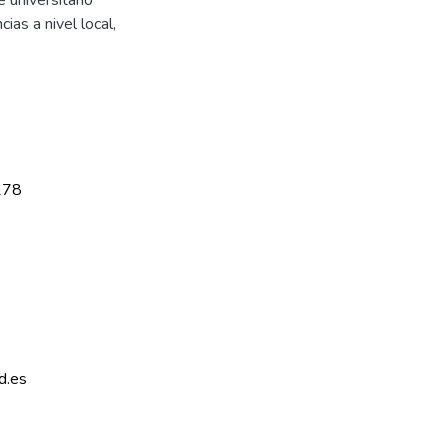
s a nivel local,
278
d.es 