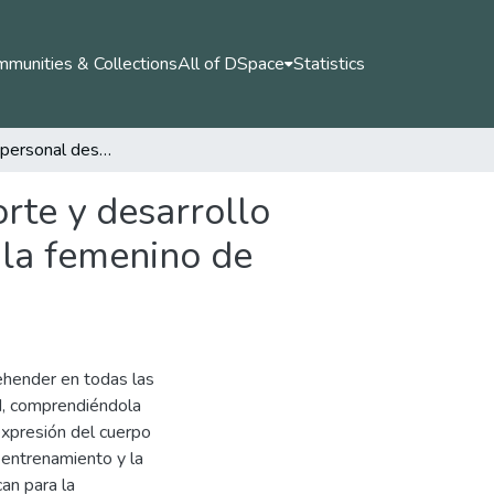
munities & Collections
All of DSpace
Statistics
La formación personal desde la relación entre deporte y desarrollo humano en estudiantes de la selección de fútbol sala femenino de Uniminuto Bello
rte y desarrollo
ala femenino de
ehender en todas las
d, comprendiéndola
xpresión del cuerpo
 entrenamiento y la
an para la