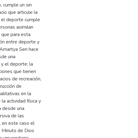
, cumple un sin
io que articule la
e el deporte cumple
ersonas asimilan
, que para esta
ión entre deporte y
e Amartya Sen hace
sde una
 y el deporte; la
aciones que tienen
acios de recreación,
trucción de
litativas en la
a actividad física y
a desde una
rsiva de las
, en este caso el
ia Minuto de Dios
 universitario