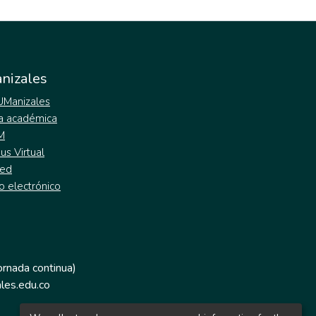
nizales
 UManizales
a académica
M
s Virtual
ed
o electrónico
jornada continua)
les.edu.co