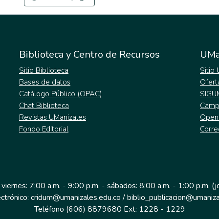
Biblioteca y Centro de Recursos
UMa
Sitio Biblioteca
Sitio
Bases de datos
Ofert
Catálogo Público (OPAC)
SIGU
Chat Biblioteca
Campu
Revistas UManizales
Open
Fondo Editorial
Corre
 viernes: 7:00 a.m. - 9:00 p.m. - sábados: 8:00 a.m. - 1:00 p.m. (
ectrónico: cridum@umanizales.edu.co / biblio_publicacion@umaniza
Teléfono (606) 8879680 Ext: 1228 - 1229