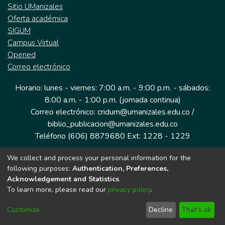
Sitio UManizales
Oferta académica
SIGUM
Campus Virtual
Opened
Correo electrónico
Horario: lunes - viernes: 7:00 a.m. - 9:00 p.m. - sábados:
8:00 a.m. - 1:00 p.m. (jornada continua)
Correo electrónico: cridum@umanizales.edu.co /
biblio_publicacion@umanizales.edu.co
Teléfono (606) 8879680 Ext: 1228 - 1229
We collect and process your personal information for the
Dirección: Cra 9 a # 19-03 Edificio histórico, piso 1
following purposes:
Authentication, Preferences,
Manizales, Caldas
Acknowledgement and Statistics
.
Colombia.
To learn more, please read our
privacy policy
.
Customize
Decline
That's ok
Tecnología DSpace implementada por