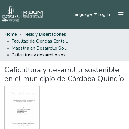
(current)
Language
Log In
Home
Tesis y Disertaciones
Home
Facultad de Ciencias Contables Económicas y Administrativas
Communities & Collections
Maestria en Desarrollo Sostenible y Medio Ambiente
Caficultura y desarrollo sostenible en el municipio de Córdoba Quindío
All of DSpace
Caficultura y desarrollo sostenible
Statistics
en el municipio de Córdoba Quindío