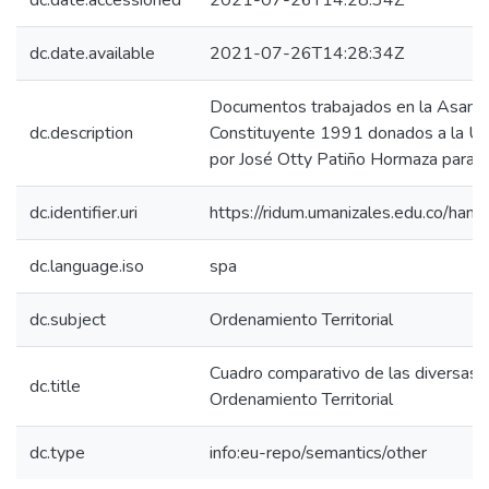
dc.date.accessioned
2021-07-26T14:28:34Z
dc.date.available
2021-07-26T14:28:34Z
Documentos trabajados en la Asamb
dc.description
Constituyente 1991 donados a la Un
por José Otty Patiño Hormaza para su
dc.identifier.uri
https://ridum.umanizales.edu.co/ha
dc.language.iso
spa
dc.subject
Ordenamiento Territorial
Cuadro comparativo de las diversas 
dc.title
Ordenamiento Territorial
dc.type
info:eu-repo/semantics/other