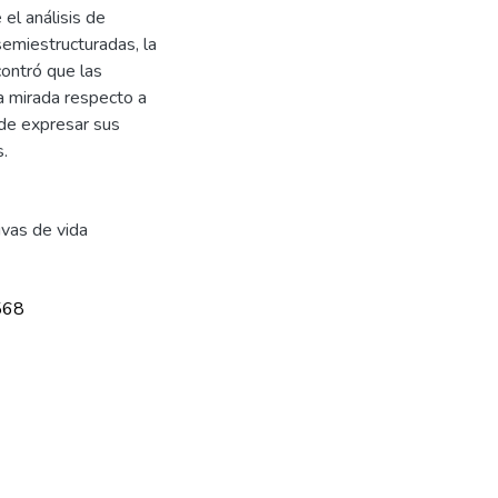
el análisis de
 semiestructuradas, la
ncontró que las
na mirada respecto a
 de expresar sus
s.
ivas de vida
568