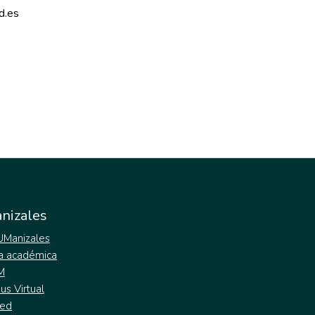
d.es 
nizales
 UManizales
a académica
M
s Virtual
ed