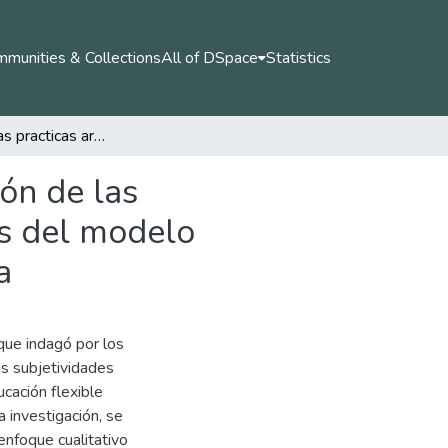
munities & Collections
All of DSpace
Statistics
Aportes de las practicas artísticas en la configuración de las subjetividades políticas de los jóvenes participantes del modelo "Caminar en Secundaria" del Municipio de Sabaneta
ión de las
es del modelo
a
 que indagó por los
las subjetividades
cación flexible
 investigación, se
nfoque cualitativo