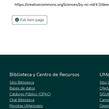
 https://creativecommons.org/licenses/by-nc-nd/4.0/dee
Full item page
Biblioteca y Centro de Recursos
UMa
Sitio Biblioteca
Sitio
Bases de datos
Ofert
Catálogo Público (OPAC)
SIGU
Chat Biblioteca
Campu
Revistas UManizales
Open