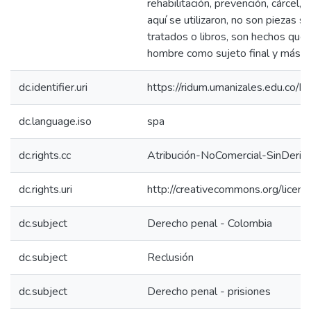
rehabilitación, prevención, cárcel, 
aquí se utilizaron, no son piezas s
tratados o libros, son hechos que
hombre como sujeto final y más t
dc.identifier.uri
https://ridum.umanizales.edu.co
dc.language.iso
spa
dc.rights.cc
Atribución-NoComercial-SinDeriv
dc.rights.uri
http://creativecommons.org/licens
dc.subject
Derecho penal - Colombia
dc.subject
Reclusión
dc.subject
Derecho penal - prisiones