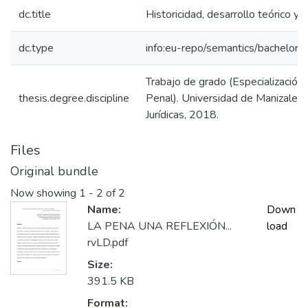
dc.title
Historicidad, desarrollo teórico y f
dc.type
info:eu-repo/semantics/bachelorT
Trabajo de grado (Especialización
thesis.degree.discipline
Penal). Universidad de Manizales.
Jurídicas, 2018.
Files
Original bundle
Now showing
1 - 2 of 2
Name:
Down
LA PENA UNA REFLEXIÓN...
load
rvLD.pdf
Size:
391.5 KB
Format: