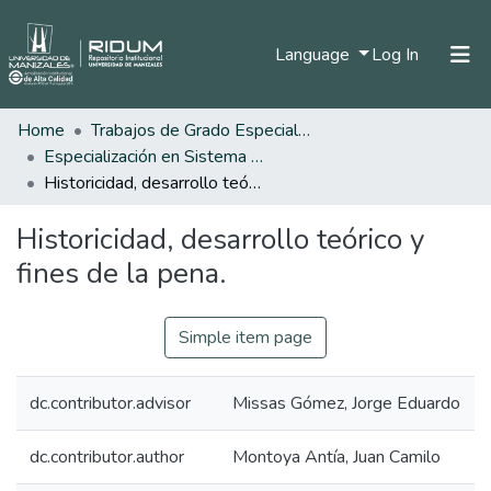
(current)
Language
Log In
Home
Trabajos de Grado Especializaciones
Home
Especialización en Sistema Procesal Penal
Communities & Collections
Historicidad, desarrollo teórico y fines de la pena.
All of DSpace
Historicidad, desarrollo teórico y
Statistics
fines de la pena.
Simple item page
dc.contributor.advisor
Missas Gómez, Jorge Eduardo
dc.contributor.author
Montoya Antía, Juan Camilo