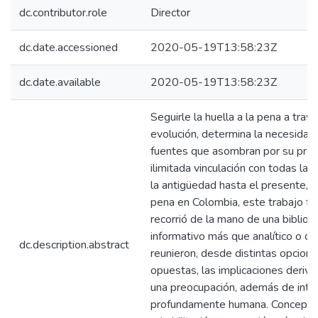
dc.contributor.role
Director
dc.date.accessioned
2020-05-19T13:58:23Z
dc.date.available
2020-05-19T13:58:23Z
Seguirle la huella a la pena a travé
evolución, determina la necesidad
fuentes que asombran por su profus
ilimitada vinculación con todas la
la antigüedad hasta el presente, si
pena en Colombia, este trabajo fu
recorrió de la mano de una bibliogr
informativo más que analítico o co
dc.description.abstract
reunieron, desde distintas opcione
opuestas, las implicaciones deriv
una preocupación, además de intele
profundamente humana. Conceptos