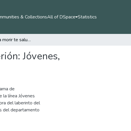
munities & Collections
All of DSpace
Statistics
Los que van a morir te saludan: ofrendas para Asterión: Jóvenes, fronteras y necropaisajes
rión: Jóvenes,
grama de
la línea Jóvenes
ra del laberinto del
zos del departamento