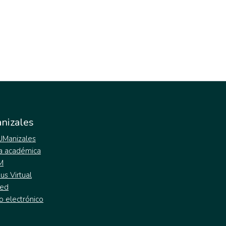
nizales
 UManizales
a académica
M
s Virtual
ed
o electrónico