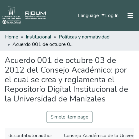
(current)
Language
Log In
Home
Institucional
Políticas y normatividad
Home
Acuerdo 001 de octubre 03 de 2012 del Consejo Académico: por el cual se crea y reglamenta el Repositorio Digital Institucional de la Universidad de Manizales
Communities & Collections
Acuerdo 001 de octubre 03 de
All of DSpace
2012 del Consejo Académico: por
Statistics
el cual se crea y reglamenta el
Repositorio Digital Institucional de
la Universidad de Manizales
Simple item page
dc.contributor.author
Consejo Académico de la Universi