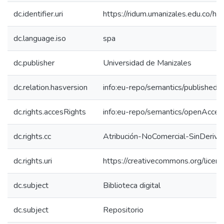
dc.identifier.uri
https://ridum.umanizales.edu.co/
dc.language.iso
spa
dc.publisher
Universidad de Manizales
dc.relation.hasversion
info:eu-repo/semantics/publishedV
dc.rights.accesRights
info:eu-repo/semantics/openAcces
dc.rights.cc
Atribución-NoComercial-SinDeriva
dc.rights.uri
https://creativecommons.org/licen
dc.subject
Biblioteca digital
dc.subject
Repositorio